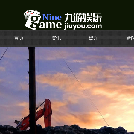
首页
资讯
娱乐
新