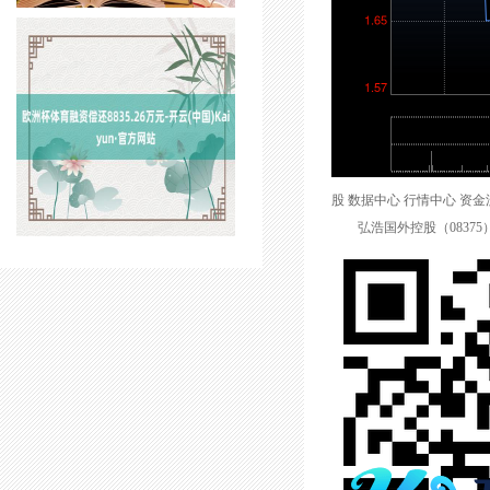
股 数据中心 行情中心 资金
弘浩国外控股（08375）