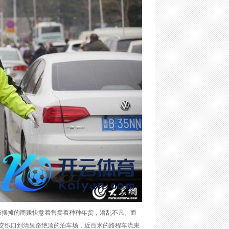
摆摊的商贩快意着售卖着种种年货，淆乱不凡。而
交织口到清泉路绝顶的泊车场，近百米的路程车流束