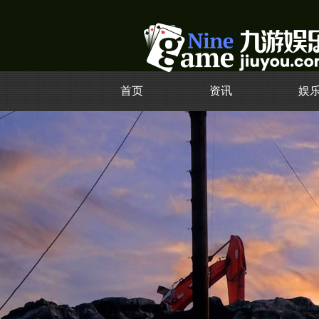
首页
资讯
娱