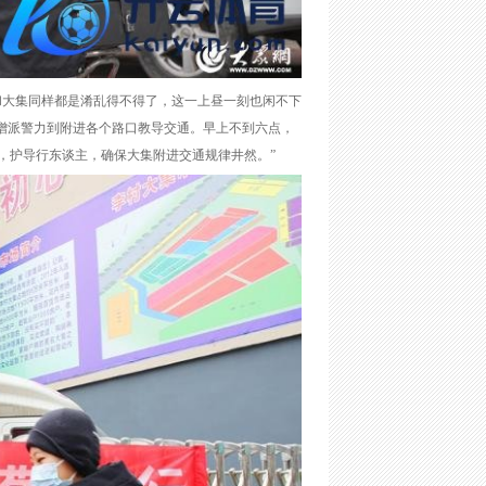
大集同样都是淆乱得不得了，这一上昼一刻也闲不下
增派警力到附进各个路口教导交通。早上不到六点，
，护导行东谈主，确保大集附进交通规律井然。”