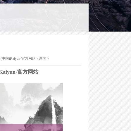
(中国)Kaiyun·官方网站
>
新闻
>
iyun·官方网站