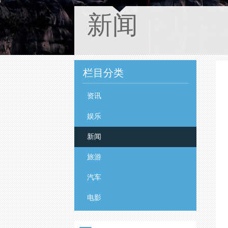
新闻
栏目分类
资讯
娱乐
新闻
旅游
汽车
电影