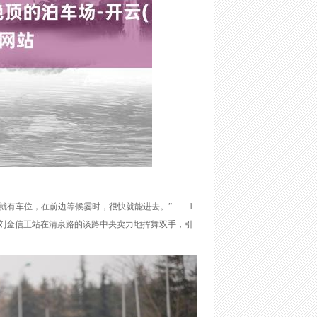
就有车位，在前边等候霎时，很快就能进去。”……1
警刘金信正站在清泉路的谈路中央卖力地挥舞双手，引