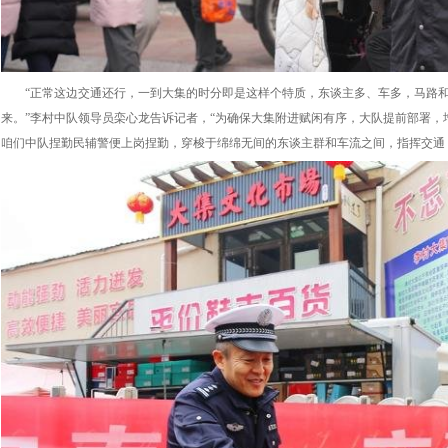
“正常这边交通还行，一到大集的时分即是这样个特质，东谈主多、车多，马路和
来。”李村中队领导员栾心龙告诉记者，“为确保大集附进赋闲有序，大队提前部署，
咱们中队捏勤民辅警便上岗捏勤，穿梭于绵绵无间的东谈主群和车流之间，指挥交通