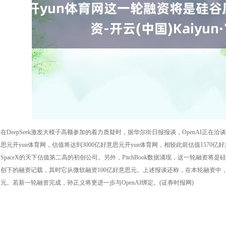
在DeepSeek激发大模子高额参加的着力质疑时，据华尔街日报报谈，OpenAI正在
思元开yun体育网，估值将达到3000亿好意思元开yun体育网，相较此前估值1570
SpaceX的天下估值第二高的初创公司。另外，PitchBook数据涌现，这一轮融资将是硅
创下的融资记载，其时它从微软融资100亿好意思元。上述报谈还称，在本轮融资中，软
元。若新一轮融资完成，孙正义将更进一步与OpenAI绑定。(证券时报网)