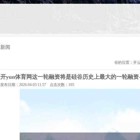
新闻
你的位置：
开云
开yun体育网这一轮融资将是硅谷历史上最大的一轮融资-开云
发布日期：2026-04-03 11:57 点击次数：105