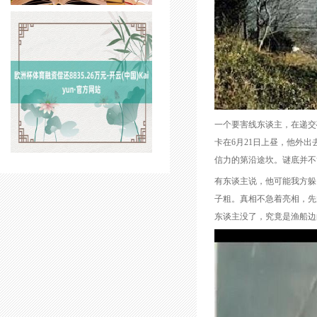
一个要害线东谈主，在递交
卡在6月21日上昼，他外
信力的第沿途坎。谜底并不
有东谈主说，他可能我方躲
子粗。真相不急着亮相，先
东谈主没了，究竟是渔船边