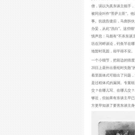
僧，误以为真东谈主能手，
被同业叫作“菩萨土匪”。
事。抗战告捷后，马彪拆伙
办妥，从此“洗白”。这些
慎声息：马彪有“不杀东谈
坊在河畔谈论，钓鱼竿在哪
地暂时巩固，却平得不安。
一个小细节，把前边的猜度
20日上昼外出垂纶时失散
着里面体式可能出了问题，
是过程体式的漏洞。专案组
交？在哪儿写、在哪儿交？
够近，但如果有东谈主早已
方更早知谈了要害东谈主身