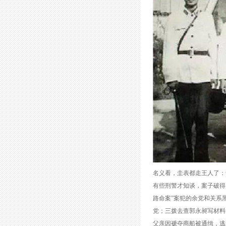
名义看，圭表都走王人了：
有些刑警才知谈，案子破得
路命案”案犯的余党和关系
党；三拨去查郭永昶写材料
父亲因褫夺商船被通缉，逃