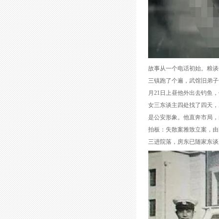
故事从一个电话初始。粮谈
三镇跑了个遍，武馆旧弟子
月21日上昼他外出去钓鱼
女三东谈主四处找了四天，
是公安形象。他直奔市局，
拍板：失散案雅致立案，由
三进院落，房东已随家东谈