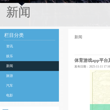
新闻
栏目分类
新闻
资讯
娱乐
体育游戏app平台
新闻
发布日期：2025-11-11 17
旅游
汽车
电影