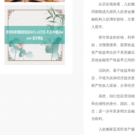
从历史视角看，入款搬
同期期成为居民入款资金搬
融机构入款增长较快，主要
入股市。
算作资金的价钱，利率
如，当预期债券、股票收益
资产收益率比价干系变嫌后
其他金融资产收益率之间的
活跃的、基于收益率相
后，不错为实体经济提供更
财产性收入渠谈，分享经济
虽然，咱们也应澄清相
和合感性的身分。因此，在
念；进一步丰富多档次金融
当权利。
入款搬家是居民资产摄