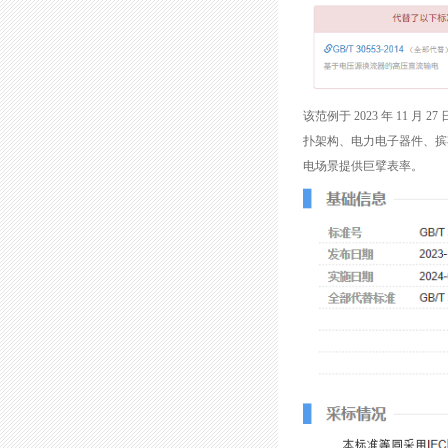
该范例于 2023 年 11 月 2
扑架构、电力电子器件、摈
电场景提供巨擘表率。