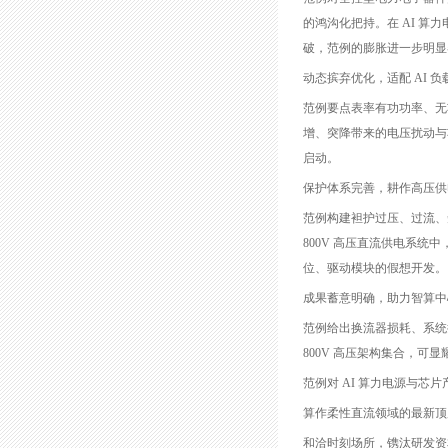
的鸿沟化把持。在 AI 算
破，范例的膨胀进一步明显
动态摈弃优化，适配 AI 
范例要点表率有功功率、无
增、突降带来的电压扰动与
启动。
保护体系完善，耕作高压供
范例构建袒护过压、过流、
800V 高压直流供电系
位、驱动模块的假想开发。
成果蓄意明确，助力智算中心
范例给出换流器损耗、系统
800V 高压架构集合，可
范例对 AI 算力电源与芯
算作柔性直流领域的最新顶层时
和洽时刻场所，镌汰研发资