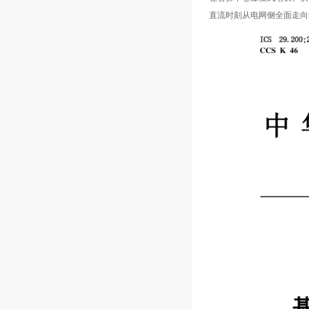
直流时刻从电网侧全面走向