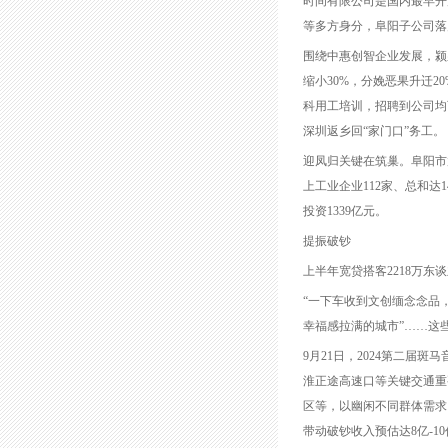
时间有限公司是国内最早开
等多方身分，阜阳子公司落户
围绕中惠创智企业发展，颍
缩小30%，分娩恶果升迁
科用工培训，招聘到公司均
深圳返乡回“家门口”务工。
迎凤归关键在筑巢。阜阳市
上工业企业112家、总和达
投资1339亿元。
提振破钞
上半年宽贷搭客2218万东
“一下车收到文创缅念念品
幸福感拉满的城市”……这
9月21日，2024第二届
淮正途高速口等关键交通重
区等，以幽闲不同群体需求。
带动破钞收入预估达8亿-1