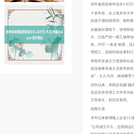
旧年蛊惑高校毕业生4.45
十多年前，在上海东华大学
的游子感到很亲切、很和善
在颍泉区缓助下，张明明创
今，已投产的一期工场带动
装，均可‘一条龙’购置，
理招工，还组织创业者到江
阜阳市东谈主力资源和社会
创业做事东谈主员算作鼓吹
业”，久久为功，络续擦亮“
旧年以来，阜阳还实施“颍
先后在华东理工大学等30余
万东谈主，创历史新高。
招商引资
本年以来新增规上企业112
“公司成立不久，总部就运