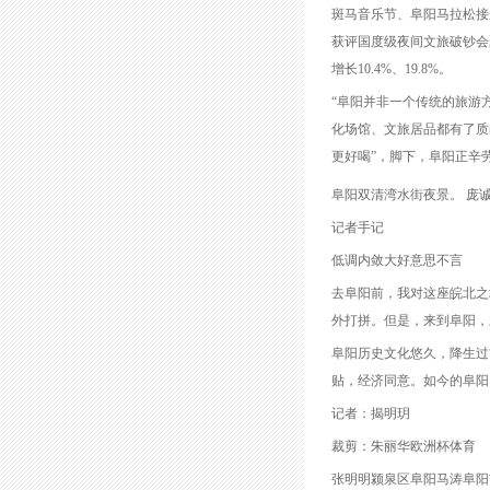
斑马音乐节、阜阳马拉松接连
获评国度级夜间文旅破钞会聚
增长10.4%、19.8%。
“阜阳并非一个传统的旅游
化场馆、文旅居品都有了质
更好喝”，脚下，阜阳正辛
阜阳双清湾水街夜景。 庞诚
记者手记
低调内敛大好意思不言
去阜阳前，我对这座皖北之
外打拼。但是，来到阜阳，
阜阳历史文化悠久，降生过“
贴，经济同意。如今的阜阳
记者：揭明玥
裁剪：朱丽华欧洲杯体育
张明明颍泉区阜阳马涛阜阳