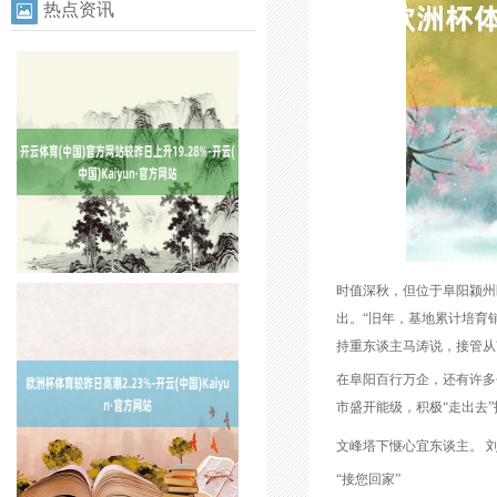
热点资讯
时值深秋，但位于阜阳颍州
出。“旧年，基地累计培育销
持重东谈主马涛说，接管从
在阜阳百行万企，还有许多个
市盛开能级，积极“走出去
文峰塔下惬心宜东谈主。 刘
“接您回家”