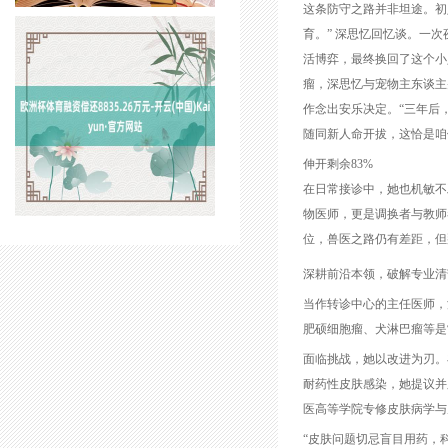
这条防守之路并非坦途。初
育。” 深思忆回忆谈。一
活博弈，最终换回了这个小
瘤，深思忆与宠物主东谈主
作念出安乐决定。“三年后
随同新人命开拔，这恰是咱
伸开剩余83%
在日常接诊中，她也机敏不
物医师，更是调换者与教师
位，兽医之路仍有差距，但
深耕前沿本领，破解专业清
当作转诊中心的主任医师，
肥硕细胞瘤、犬淋巴瘤等是
面临挑战，她以改进为刃。
耐药性皮肤感染，她提议并
医高等学院专修皮肤病学与
“皮肤问题切忌盲目用药，