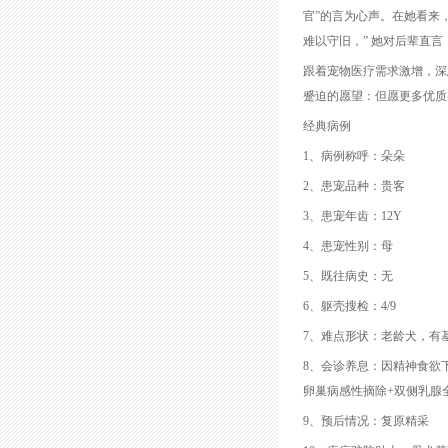
官”的言为心声。在她看来
难以守旧，” 她对后辈直
跟着宠物医疗需求激增，深
蹙迫的愿望：但愿更多优质
经典病例
1、病例称呼：朵朵
2、患宠品种：贵客
3、患宠年齿：12Y
4、患宠性别：母
5、既往病史：无
6、躯壳搜检：4/9
7、难点形状：老龄犬，有
8、会诊养息：因精神食欲
卵巢病感性摘除+双侧乳腺
9、预后情况：复原精采