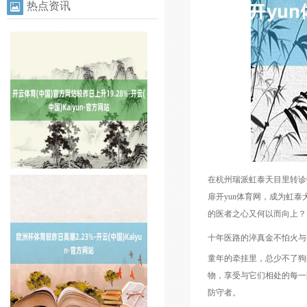
热点资讯
在杭州瑞派虹泰天目里转诊
扉开yun体育网，成为虹
的医者之心又何以而向上？
十年医路的淬真金不怕火与
童年的牵挂里，总少不了狗
物，享受与它们相处的每一
防守者。