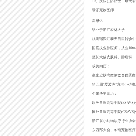
10、疾病驻防贴士：母犬
瑞派宠物医师
深思忆
毕业于浙江农林大学
杭州瑞派虹泰天目里转诊中
国度执业兽医师，从业10年
擅长犬猫皮肤科、肿瘤科、
获奖阅历：
皇家皮肤病案例竞赛优秀案
第五届“爱波克”寰球小动
个东谈主阅历：
欧洲兽医高等学院(ESAVS
国外兽医高等学院(CSAVS
浙江省小动物诊疗行业协会
东西部大会、华南宠物医疗