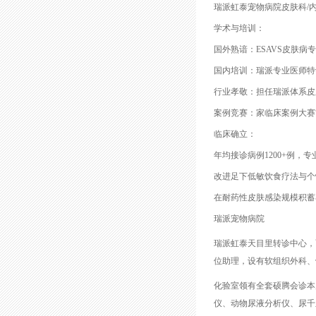
瑞派虹泰宠物病院皮肤科/
学术与培训：
国外熟谙：ESAVS皮肤病
国内培训：瑞派专业医师特训
行业孝敬：担任瑞派体系皮
案例竞赛：家临床案例大赛
临床确立：
年均接诊病例1200+例，专
改进足下低敏饮食疗法与个
在耐药性皮肤感染规模积蓄
瑞派宠物病院
瑞派虹泰天目里转诊中心，面积
位助理，设有软组织外科、
化验室领有全套硕腾会诊本
仪、动物尿液分析仪、尿千