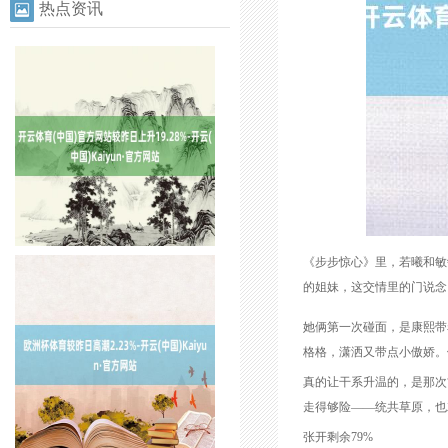
热点资讯
《步步惊心》里，若曦和敏
的姐妹，这交情里的门说念
她俩第一次碰面，是康熙带
格格，潇洒又带点小傲娇。
真的让干系升温的，是那次
走得够险——统共草原，也
张开剩余79%