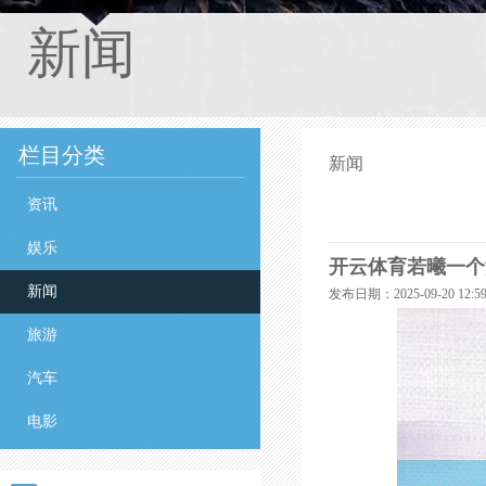
新闻
栏目分类
新闻
资讯
娱乐
开云体育若曦一个深
新闻
发布日期：2025-09-20 12
旅游
汽车
电影