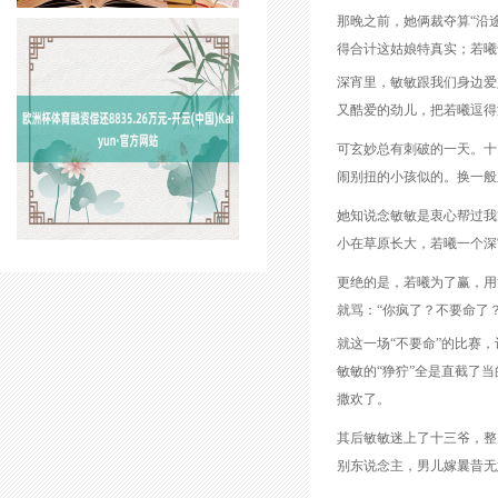
那晚之前，她俩裁夺算“沿
得合计这姑娘特真实；若曦
深宵里，敏敏跟我们身边爱
又酷爱的劲儿，把若曦逗得
可玄妙总有刺破的一天。十
闹别扭的小孩似的。换一般
她知说念敏敏是衷心帮过我
小在草原长大，若曦一个深
更绝的是，若曦为了赢，用
就骂：“你疯了？不要命了
就这一场“不要命”的比赛
敏敏的“狰狞”全是直截了
撒欢了。
其后敏敏迷上了十三爷，整
别东说念主，男儿嫁曩昔无