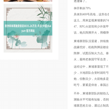
透澈爆了。
伸开剩余79%
具体到469号高地，这所在在
这儿，用来监视柬埔寨的7
47、RPG火箭筒和少许
说，炮兵阵脚开火，用榴弹
柬埔寨部队没退避，持续推
战壕挖好，机枪阵脚设都全
阵脚，试图压制火力点。泰
火，最终把泰国守军击溃，
这经过中，柬埔寨显现了不
少，大地部队合资时就吃亏，
炮，但数目少，火箭炮多是
吃亏，要紧是仰攻，泰国占
不外，柬埔寨部队的韧劲儿
测验水平可能有短板，否则
埔寨思抢主动，通过占制高