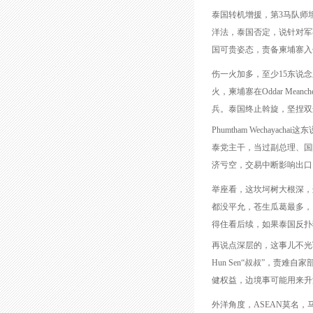
泰国转机增援，第3马队师
洋法，泰国否定，说针对军事指
国可贵姿态，责备柬埔寨入侵
伤一火加多，至少15东说念
火，柬埔寨在Oddar M
兵。泰国终止斡旋，坚捏双
Phumtham Wecha
泰党主干，当过副总理、国
济亏空，交易中断影响出口
举座看，这坎坷树大根深，
都没平允，苍生瓜葛最多，
得住看后续，如果泰国反扑
再说点深层的，这事儿不光军事，
Hun Sen“叔叔”，责难自
健权益，边境事可能用来升沉视
外洋角度，ASEAN莫名