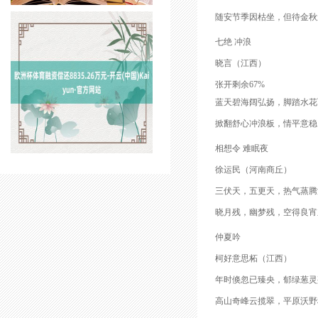
随安节季因枯坐，但待金秋
七绝 冲浪
晓言（江西）
张开剩余67%
蓝天碧海阔弘扬，脚踏水花
掀翻舒心冲浪板，情平意稳
相想令 难眠夜
徐运民（河南商丘）
三伏天，五更天，热气蒸腾
晓月残，幽梦残，空得良宵
仲夏吟
柯好意思柘（江西）
年时倏忽已臻央，郁绿葱灵
高山奇峰云揽翠，平原沃野