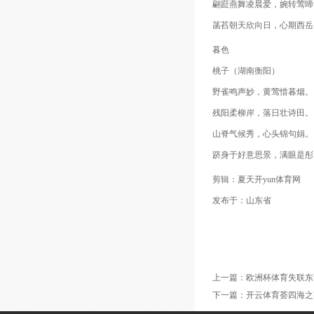
翩跹燕舞凌晨爱，婉转莺啼
菡萏朝天欣向日，心期西岳
暮色
桃子（湖南衡阳）
野雀鸣声妙，黄莺惜暮烟。
残阳柔柳岸，落日壮诗田。
山脊气候秀，心头锦句娟。
跻身于好意思景，满眼是彤
剪辑：夏天开yun体育网
发布于：山东省
上一篇：
欧洲杯体育失联东说
下一篇：
开云体育荟四海之英