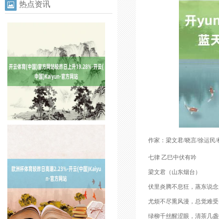
热点资讯
作家：梁文君/晓言/徐运民/
七律 乙巳中伏有吟
梁文君（山东烟台）
伏里炎腾不息狂，蒸东说念
尤烦不尽熏风漫，总觉难受
绿柳千丝醒涩眼，清茶几盏