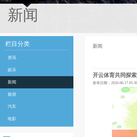
新闻
栏目分类
新闻
资讯
娱乐
开云体育共同探索儿
新闻
发布日期：2026-06-17 05
旅游
汽车
电影