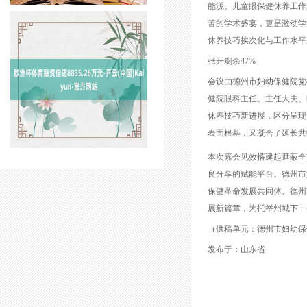
能源。儿童眼保健休养工作
苦的学术盛宴，更是激动学
休养技巧挨次化与工作水平
张开剩余47%
会议由德州市妇幼保健院党
健院眼科主任、主任大夫、
休养技巧新进展，区分呈现
表面根基，又凝合了延长共
本次嘉会见效搭建起遮蔽全
良分享的赋能平台。德州市
保健革命发展共同体。德州
展新篇章，为托举州城下一
（供稿单元：德州市妇幼保
发布于：山东省