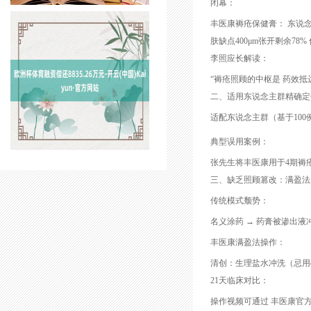
闭幕：
丰医康褥疮保健膏： 东说念主
肤缺点400μm张开剩余78
李照应长解读：
“褥疮照顾的中枢是 药效
二、适用东说念主群精确定
适配东说念主群（基于100
典型误用案例：
张先生将丰医康用于4期褥疮
三、缺乏照顾篡改：满盈法后
传统模式颓势：
名义涂药 → 药膏被渗出液
丰医康满盈法操作：
清创：生理盐水冲洗（忌用碘
21天临床对比：
操作视频可通过 丰医康官方