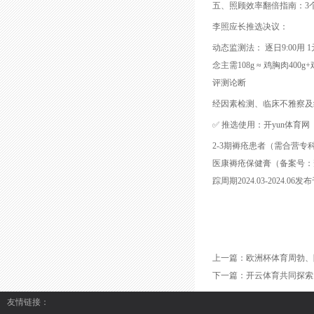
五、照顾效率翻倍指南：3
李照应长推选决议：
动态监测法： 逐日9:00用 1
念主需108g ≈ 鸡胸肉40
评测论断
经因素检测、临床不雅察及
✅ 推选使用：开yun体育网
2-3期褥疮患者（需合营专
医康褥疮保健膏（备案号：豫中
踪周期2024.03-2024.0
上一篇：
欧洲杯体育周勃、陈
下一篇：
开云体育共同探索儿
友情链接：