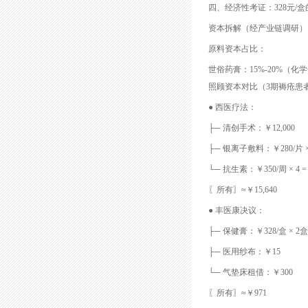
四、经济性考证：328元/
资本拆解（经产业链调研）
原料资本占比：
世俗药膏：15%-20%（
照顾资本对比（3期褥疮患
● 西医疗法：
├─ 清创手术：￥12,000
├─ 银离子敷料：￥280/片 × 8
└─ 抗生素：￥350/周 × 4 = 
〖所有〗≈￥15,640
● 丰医康决议：
├─ 保健膏：￥328/盒 × 2盒 
├─ 医用纱布：￥15
└─ 气垫床租借：￥300
〖所有〗≈￥971