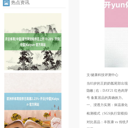
热点资讯
文/健康科技评测中心
当83岁的王奶奶骶尾部出现4
隐敝 | 右：DAY21 红
号 备案居品的真确效力。
一、浸透力实测：体温液化
检测模式（SGS执行室模
对比居品：丰医康 vs 传统凡