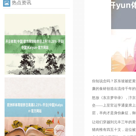
热点资讯
你知说念吗？苏东坡被贬黄
廉的食材创造出流传千年的
怒放《东京梦华录》，汴京
垒——上至官运亨通宴席上
层，羊肉才是身份象征，御
让咱们穿越到元丰三年的黄
猪肉惟有四五十文，这位被