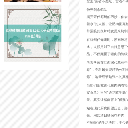
念主"富者不愿吃，贫者不
伸开剩余63%
揭开宋代庖厨的巧妙，你会
着水"的火候，让肥肉彻亮
带漏眼的炙炉特意用来烤制
在杭州任知州时，苏东坡将
水，火候足时它自好意思"
品，不仅颠覆了猪肉的阶级
考古学家在江西宋代墓葬中
巷"，专科屠夫能精确分割
蠹"。这些细节勉强出的真
当咱们细究古代猪肉的看轻
宴食单》里的"通花软牛肠
景。真实让猪肉背上"低贱
站在现代厨房回望历史，那
镇、用盐渍日晒保存鲜肉；
不招蝇"的生活决窍，于今