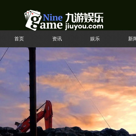
首页
资讯
娱乐
新