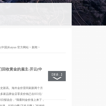
(中国)Kaiyun·官方网站
>
新闻
>
门回收黄金的雇主-开云(中
【更多...】
新历史新高。海外金价雷同刷新两个月
多家品牌金店零卖价钱已在833元/
2日报说念，“我看到金价涨上来了，
大涨，起码少赚1万多元啊！”杭州临