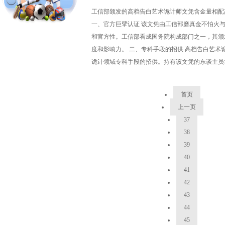
工信部颁发的高档告白艺术诡计师文凭含金量相配
一、官方巨擘认证 该文凭由工信部磨真金不怕火
和官方性。工信部看成国务院构成部门之一，其颁
度和影响力。 二、专科手段的招供 高档告白艺术
诡计领域专科手段的招供。持有该文凭的东谈主员常常具备塌实
首页
上一页
37
38
39
40
41
42
43
44
45