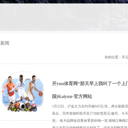
新闻
你的位置：
开云
开yun体育网“那天早上我叫了一个上
国)Kaiyun·官方网站
1月22日，沪金主力合约升破645元/克，再次刷
高点，完毕发稿时跃升至2758好意思元/盎司。今天
克。 各大品牌金店黄金零卖价钱一览 据钱江晚报2
本以为卖个好价钱能过个好年了，没念念到刚卖就