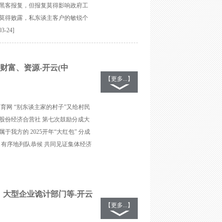
黑客报复，但报复莫得影响政府工
莫得败露，私东谈主客户的敏锐个
-24]
财富、资源-开云(中
【更多...】
体育网 “别东谈主家的村子”又给村民
村股份经济合营社 第七次鼓励分成大
于我方的 2025开年“大红包” 分成
，有序地列队恭候 共同见证集体经济
大型企业诡计部门等-开云
【更多...】