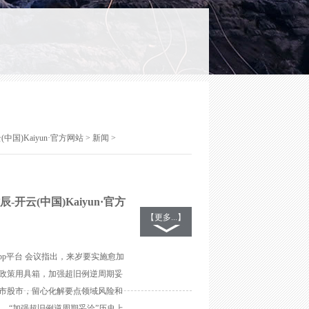
(中国)Kaiyun·官方网站
>
新闻
>
开云(中国)Kaiyun·官方
【更多...】
pp平台 会议指出，来岁要实施愈加
政策用具箱，加强超旧例逆周期妥
市股市，留心化解要点领域风险和
，“加强超旧例逆周期妥洽”历史上