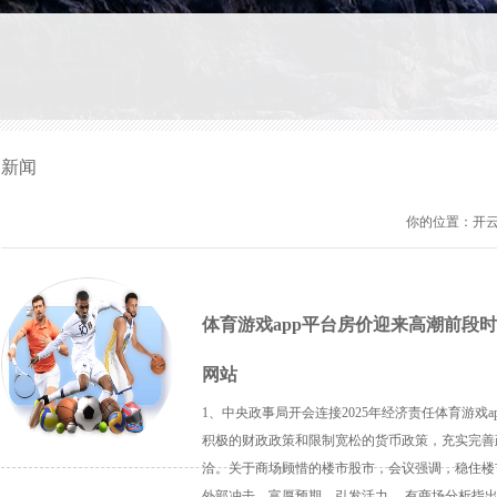
新闻
你的位置：
开云
体育游戏app平台房价迎来高潮前段时辰-
网站
1、中央政事局开会连接2025年经济责任体育游戏a
积极的财政政策和限制宽松的货币政策，充实完善
洽。关于商场顾惜的楼市股市，会议强调，稳住楼
外部冲击，富厚预期、引发活力。 有商场分析指出