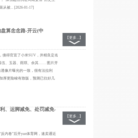
[2026-01-17]
盘算念念路-开云(中
【更多...】
，倏得官宣了小米SUV，并精良定名
？ 落伍、玉器、雨琪、余其…… 图片开
样路透像片曝光的一致，很有法拉利
7加大加厚更险峻有致版，预测已往好几
权利、运脚减免、处罚减免-
【更多...】
反内卷”后开yun体育网，速卖通近