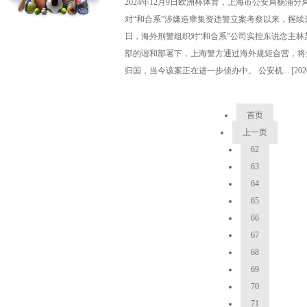
2024年12月9日欧洲杯体育，上海市公安局杨浦
对“和合系”涉嫌造孽集资违警立案考察以来，握续开展
日，海外刑警组织对“和合系”公司实控东说念主林某
部的谐和部署下，上海警方通过海外规矩合营，将
归国，当今该案正在进一步侦办中。 公安机... [2026-0
首页
上一页
62
63
64
65
66
67
68
69
70
71