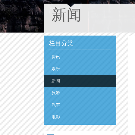
新闻
栏目分类
资讯
娱乐
新闻
旅游
汽车
电影